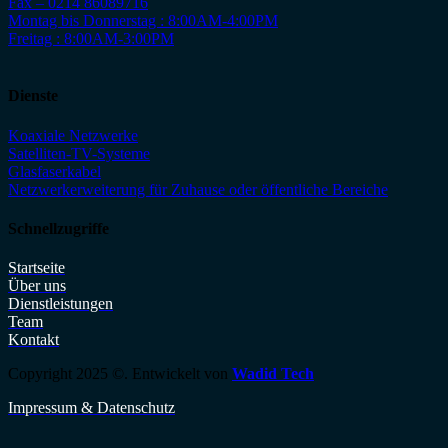
Fax – 0214 86089716
Montag bis Donnerstag : 8:00AM-4:00PM
Freitag : 8:00AM-3:00PM
Dienste
Koaxiale Netzwerke
Satelliten-TV-Systeme
Glasfaserkabel
Netzwerkerweiterung für Zuhause oder öffentliche Bereiche
Schnellzugriffe
Startseite
Über uns
Dienstleistungen
Team
Kontakt
Copyright 2025 ©. Entwickelt von
Wadid Tech
Impressum & Datenschutz